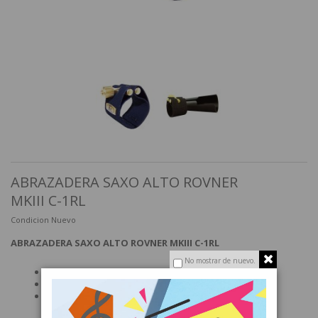
ABRAZADERA SAXO ALTO ROVNER
MKIII C-1RL
Condicion
Nuevo
ABRAZADERA SAXO ALTO ROVNER MKIII C-1RL
No mostrar de nuevo.
Para clarinete Bb
Tornillo: Plateado
La MKIII es una abrazadera de primera clase que
acompaña en cualquier situación. El sonido gana en