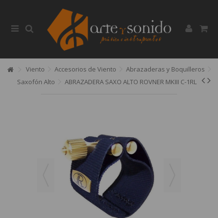
Viento
Accesorios de Viento
Abrazaderas y Boquilleros
Saxofón Alto
ABRAZADERA SAXO ALTO ROVNER MKIII C-1RL