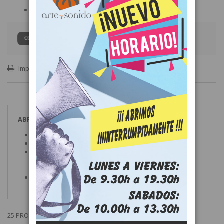
claridad y volumen
Boquillero incluido
CONSULTAR PRECIO
Imprimir
ABRAZADERA SAXO ALTO ROVNER MKIII C-1RL
Para clarinete Bb
Tornillo: Plateado
La MKIII es una abrazadera de primera clase que
acompaña en cualquier situación. El sonido gana en
claridad y volumen
Boquillero incluido
25 PRODUCTOS MÁS EN LA MISMA CATEGORÍA: