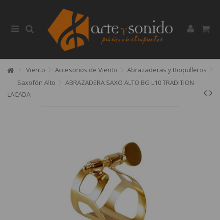
Viento
Accesorios de Viento
Abrazaderas y Boquilleros
Saxofón Alto
ABRAZADERA SAXO ALTO BG L10 TRADITION
LACADA