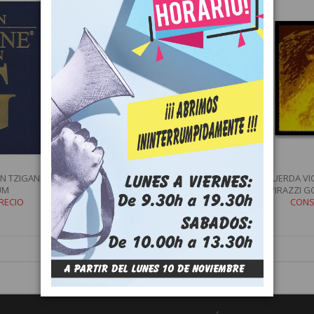
N TZIGANE 4ª
CUERDA VIOLÍN PIRASTRO EVAH
CUERDA VI
UM
PIRAZZI GOLD 415921 4ª SOL...
PIRAZZI GO
RECIO
CONSULTAR PRECIO
CONS
MÁS