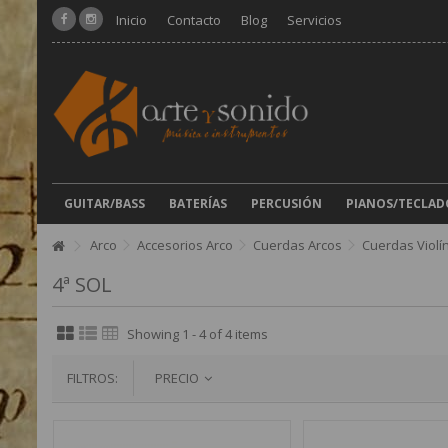
Inicio
Contacto
Blog
Servicios
GUITAR/BASS
BATERÍAS
PERCUSIÓN
PIANOS/TECLAD
Arco
Accesorios Arco
Cuerdas Arcos
Cuerdas Violí
4ª SOL
Showing 1 - 4 of 4 items
FILTROS:
PRECIO