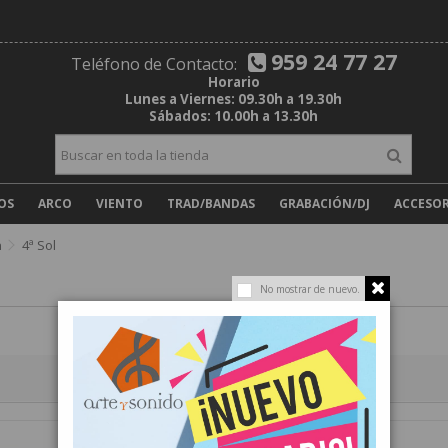
959 24 77 27
Teléfono de Contacto:
Horario
Lunes a Viernes: 09.30h a 19.30h
Sábados: 10.00h a 13.30h
OS
ARCO
VIENTO
TRAD/BANDAS
GRABACIÓN/DJ
ACCESOR
n
4ª Sol
No mostrar de nuevo.