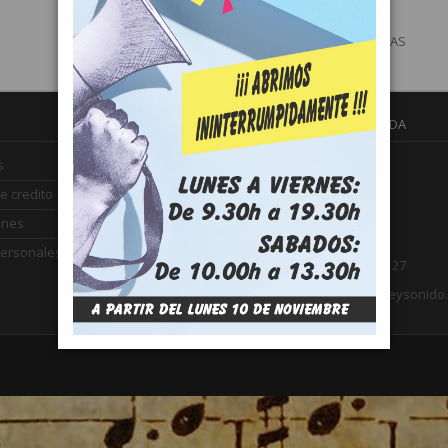
DIATÓNICA
ACCESORIOS ARMÓNICAS
INFORMACIÓN DE LA TIENDA
ARTE Y SONIDO
s
Plaza el Campillo, 8
e credito
21002 Huelva
ones
España
personales
Llámenos:
959 24 77 27
Email:
contacto@arteysonido