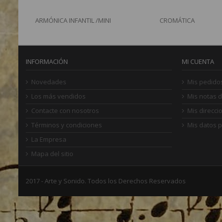
ARMÓNICA INFANTIL /MINI
CROMÁTICA
INFORMACIÓN
MI CUENTA
Novedades
Mis pedido
Los más vendidos
Mis notas d
Contacte con nosotros
Mis direcci
Términos y condiciones
Mis datos 
La Empresa
Mapa del sitio
2017 - Arte y Sonido. Todos los Derechos Reservados