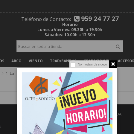
959 24 77 27
Teléfono de Contacto:
Horario
Lunes a Viernes: 09.30h a 19.30h
Sábados: 10.00h a 13.30h
OS
ARCO
VIENTO
TRAD/BANDAS
GRABACIÓN/DJ
ACCESOR
No mostrar de nuevo.
1º La
INFORMACIÓN DE LA TIENDA
ARTE Y SONIDO
s