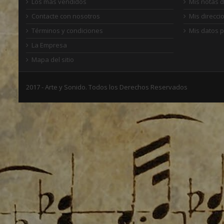
Los más vendidos
Mis notas d
Contacte con nosotros
Mis direcci
Términos y condiciones
Mis datos 
La Empresa
Mapa del sitio
2017 - Arte y Sonido. Todos los Derechos Reservados