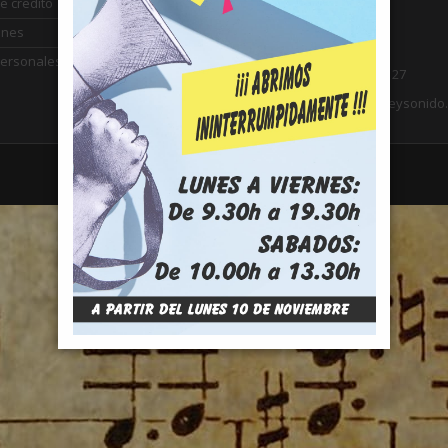
Plaza el Campillo, 8
e credito
21002 Huelva
ones
España
personales
Llámenos:
959 24 77 27
Email:
contacto@arteysonido