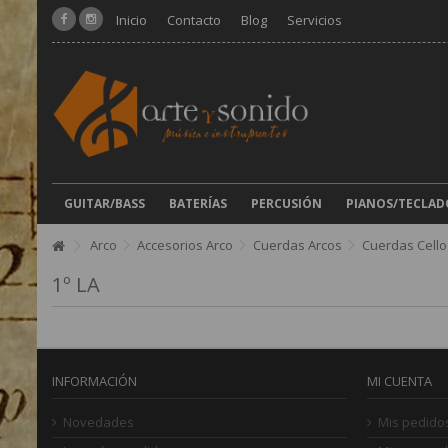
Inicio
Contacto
Blog
Servicios
GUITAR/BASS
BATERÍAS
PERCUSIÓN
PIANOS/TECLAD
Arco
Accesorios Arco
Cuerdas Arcos
Cuerdas Cello
1º LA
INFORMACIÓN
MI CUENTA
Novedades
Mis pedido