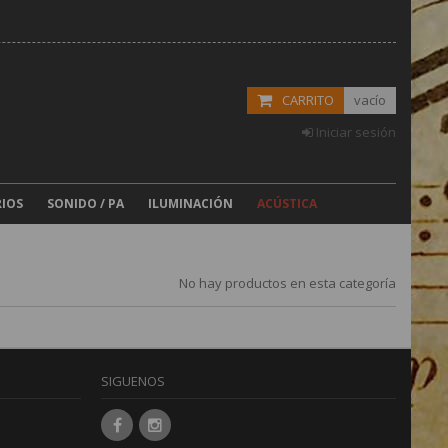
CARRITO
vacío
Iniciar sesión
IOS
SONIDO / PA
ILUMINACIÓN
ACÚSTICA
No hay productos en esta categoría
SIGUENOS