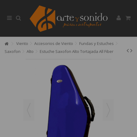
Viento
Accesorios de Viento
Fundas y Estuches
Saxofon
Alto
Estuche Saxofon Alto Tortajada All Fiber