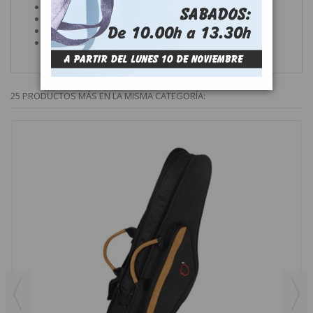
Transporte tipo mochila
: Sí
Peso:
2,15kg.
Medidas:
31 x 62 x 11 cm
.
Linea Compact
25 PRODUCTOS MÁS EN LA MISMA CATEGORÍA: