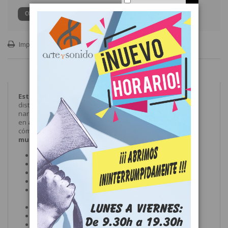
CONSULTAR PRECIO
Imprimir
Estuches y Fundas
fabricados en
fibra
de vidrio con
distintos colores(Negro, blanco, amarillo, azul, rojo, verde,
naranja, fusion blanco, fusion negro) y
en
acabados Brillo o Mate
para la perfecta protección y
cómodo transporte de toda clase de
instrumentos
musicales.
Acolchado:
Espuma en las partes más delicadas
Asas:
Asas ergonómicas de plástico
Cierre de seguridad:
Con combinación numérica
Cremallera:
YKK
Enganche:
De alta seguridad con mosquetón
antiapertura
Interior:
Rizo Foamizado
Material exterior:
Fibra y cordura de alta calidad
Material interior:
Poliestireno alta densidad (25g)