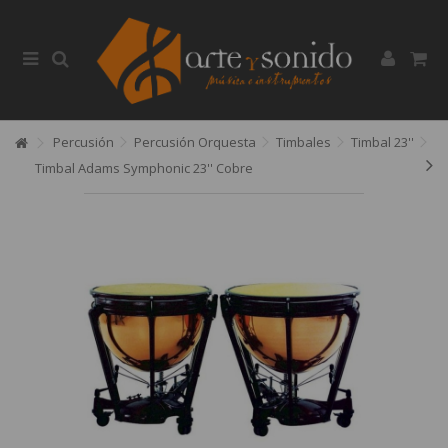
Percusión
Percusión Orquesta
Timbales
Timbal 23''
Timbal Adams Symphonic 23'' Cobre