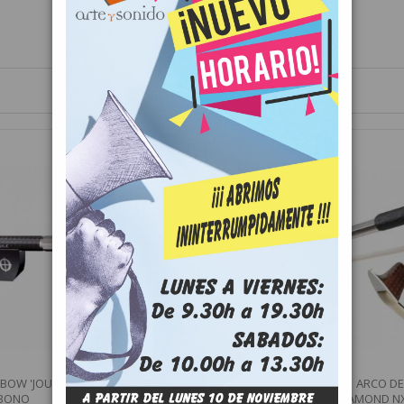
OW 'JOULE' -
ARCO DE CELLO CODABOW
ARCO D
RBONO
'DIAMOND GX' - FIBRA DE CARBONO
'DIAMOND NX