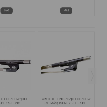
MÁS
MÁS
AR
(A
LO CODABOW 'JOULE' -
ARCO DE CONTRABAJO CODABOW
A DE CARBONO
(ALEMÁN) 'INFINITY' - FIBRA DE...