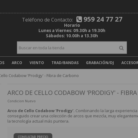
959 24 77 27
Teléfono de Contacto:
Horario
Lunes a Viernes: 09.30h a 19.30h
Sábados: 10.00h a 13.30h
OS
ARCO
VIENTO
TRAD/BANDAS
GRABACIÓN/DJ
ACCESOR
Cello Codabow 'Prodigy' - Fibra de Carbono
ARCO DE CELLO CODABOW 'PRODIGY' - FIBR
Condicion
Nuevo
Arco de Cello Codabow 'Prodigy'.
Combinando la larga experiencia 
conseguido crear una colección de arcos que mezcla, muy elegantemen
la tecnología actual más puntera.
CONSULTAR PRECIO