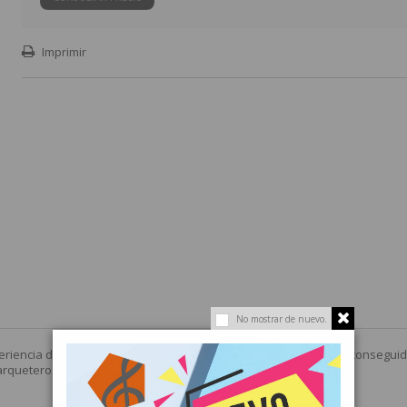
Imprimir
No mostrar de nuevo.
riencia de prestigiosos maestros artesanos y científicos se ha consegui
arqueteros con la tecnología actual más puntera.