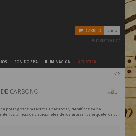
CARRITO
vacío
Iniciar sesión
IOS
SONIDO / PA
ILUMINACIÓN
ACÚSTICA
A DE CARBONO
de prestigiosos maestros artesanos y científicos se ha
te, los principios tradicionales de los artesanos arqueteros con