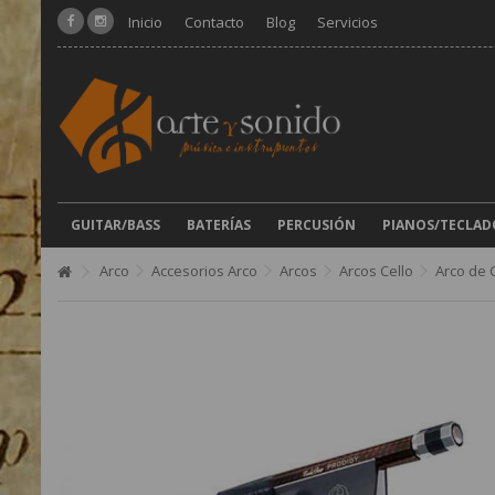
Inicio
Contacto
Blog
Servicios
GUITAR/BASS
BATERÍAS
PERCUSIÓN
PIANOS/TECLAD
Arco
Accesorios Arco
Arcos
Arcos Cello
Arco de 