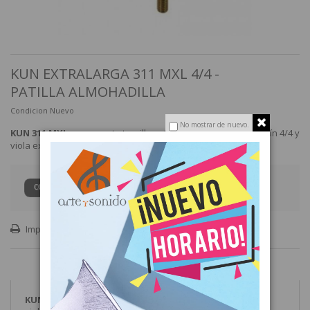
KUN EXTRALARGA 311 MXL 4/4 -
PATILLA ALMOHADILLA
Condicion
Nuevo
No mostrar de nuevo.
KUN 311 MXL
es una pata tornillo extralargo (35 mm)
para violín 4/4 y
viola excepto Voce.
CONSULTAR PRECIO
Imprimir
KUN 311 MXL
es una pata tornillo extralargo (35 mm)
para